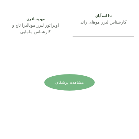
ندا اسدآبای
مهدیه باقری
کارشناس لیزر موهای زائد
اوپراتور لیزر مونالیزا تاچ و
کارشناس مامایی​
مشاهده پزشکان