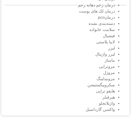
درمان زخم دهانه رحم
درمان لک های پوست
درمانpco
دسته‌بندی نشده
سلامت خانواده
فیشیال
لابیا پلاستی
لیزر
لیزر واژینال
ماساژ
مزوتراپی
مزوژل
مزونیدلینگ
میکروپیگمنتیشن
هایفو تراپی
هیرفیلر
واژیلانجلو
واکسن گارداسیل