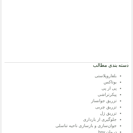
دسته بندی مطالب
بلفاروپلاستی
بوتاکس
پی ار پی
پیکرتراشی
تزریق جوانساز
تزریق چربی
تزریق ژل
جلوگیری از بارداری
جوان‌سازی و بازسازی ناحیه تناسلی
درمان hpv