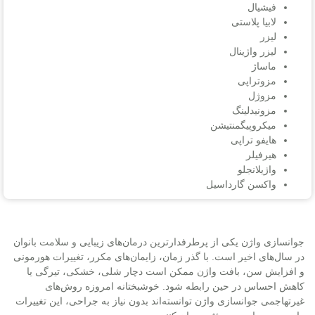
فیشیال
لابیا پلاستی
لیزر
لیزر واژینال
ماساژ
مزوتراپی
مزوژل
مزونیدلینگ
میکروپیگمنتیشن
هایفو تراپی
هیرفیلر
واژیلانجلو
واکسن گارداسیل
جوانسازی واژن یکی از پرطرفدارترین درمان‌های زیبایی و سلامت بانوان
در سال‌های اخیر است. با گذر زمان، زایمان‌های مکرر، تغییرات هورمونی
و افزایش سن، بافت واژن ممکن است دچار شلی، خشکی، تیرگی یا
کاهش احساس در حین رابطه شود. خوشبختانه امروزه روش‌های
غیرتهاجمی جوانسازی واژن توانسته‌اند بدون نیاز به جراحی، این تغییرات