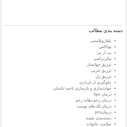
دسته بندی مطالب
بلفاروپلاستی
بوتاکس
پی ار پی
پیکرتراشی
تزریق جوانساز
تزریق چربی
تزریق ژل
جلوگیری از بارداری
جوان‌سازی و بازسازی ناحیه تناسلی
درمان hpv
درمان زخم دهانه رحم
درمان لک های پوست
درمانpco
دسته‌بندی نشده
سلامت خانواده