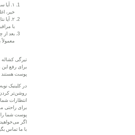
۱. آیا سفید کردن پوست دردناک است؟
خیر، اغ
۲. آیا نتایج دائمی است؟
با مراقب
بعد از 
معمولاً بعد از ۲ تا ۳ جلسه نتایج روشنی
تیرگی کشاله 
برای رفع این م
پوست هستند که
در کلینیک نوب
روشن‌تر کرد
انتظارات شما، 
برای راحتی مر
پوست شما را ا
اگر می‌خواهید
با ما تماس بگی