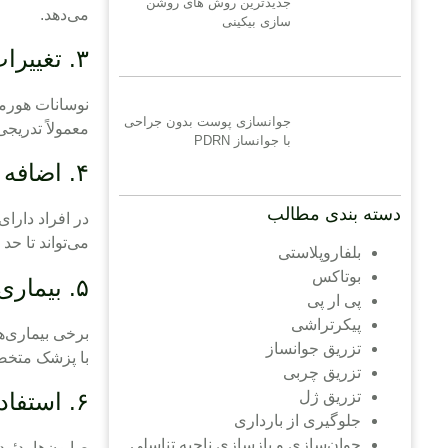
جدیدترین روش های روشن
می‌دهد.
سازی بیکینی
۳. تغییرات هورمونی
نوسانات هورم
جوانسازی پوست بدون جراحی
معمولاً تدریج
با جوانساز PDRN
۴. اضافه وزن و ساییدگی پوستی
دسته بندی مطالب
در افراد دارا
می‌تواند تا حد
بلفاروپلاستی
بوتاکس
۵. بیماری‌های پوستی یا ژنتیکی
پی ار پی
پیکرتراشی
برخی بیماری‌ه
تزریق جوانساز
با پزشک متخ
تزریق چربی
۶. استفاده از محصولات نامناسب
تزریق ژل
جلوگیری از بارداری
جوان‌سازی و بازسازی ناحیه تناسلی
صابون‌ها، دئو