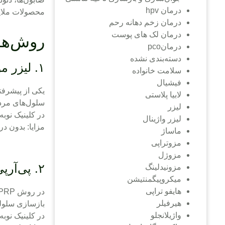
درمان hpv
محصولات ملا
درمان زخم دهانه رحم
درمان لک های پوست
روش‌ها
درمانpco
دسته‌بندی نشده
۱. لیزر مونالیزا تاچ
سلامت خانواده
فیشیال
یکی از پیشرفت
لابیا پلاستی
سلول‌های مرد
لیزر
در کلینیک نوب
لیزر واژینال
مزایا: بدون د
ماساژ
مزوتراپی
مزوژل
۲. پی‌آر‌پی (PRP)
مزونیدلینگ
میکروپیگمنتیشن
هایفو تراپی
در روش
PRP
هیرفیلر
بازسازی سلول
واژیلانجلو
در کلینیک نوبه‌نو معمولاً PRP همراه با لیزر یا کربوکسی تر