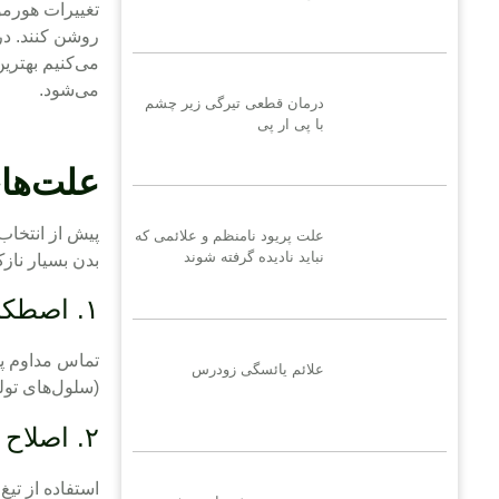
تغییرات هورمو
روشن کنند. در 
می‌کنیم بهتری
می‌شود.
درمان قطعی تیرگی زیر چشم
با پی ار پی
علت‌ها
پیش از انتخاب
علت پریود نامنظم و علائمی که
نباید نادیده گرفته شوند
بدن بسیار ناز
۱. اصطکاک و تعریق زیاد
تماس مداوم پو
علائم یائسگی زودرس
(سلول‌های تولی
۲. اصلاح مکرر یا استفاده از تیغ
استفاده از تی