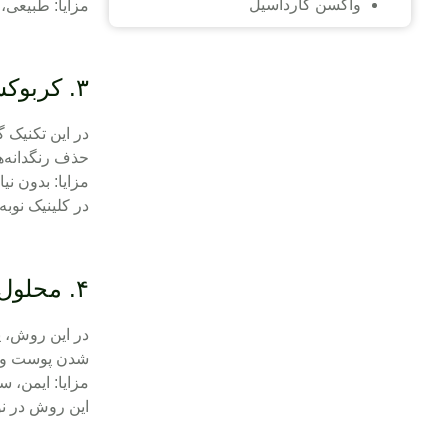
واکسن گارداسیل
مزایا: طبیعی،
۳. کربوکسی تراپی
حذف رنگدانه‌
مزایا
:
بدون نیا
در کلینیک نوبه
۴. محلول‌های لایه‌بردار
در این روش، پ
شدن پوست و ت
مزایا: ایمن، 
این روش در نوب