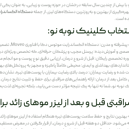
با بیش از چندین سال سابقه درخشان در حوزه پوست و زیبایی، به عنوان یکی از
هره‌گیری از بهترین و به‌روزترین دستگاه‌های لیزر، از جمله
دستگاه الکساندرا
ه است.
نتخاب کلینیک نوبه نو:
ه و مدرن: دستگاه الکساندرایت موتوس دکا با فناوری Moveo، تضمین‌کننده ایمنی و راحتی در طول جلسات است.
صی و آموزش‌دیده: پرسنل مجرب و پزشکان حرفه‌ای، که تخصص ویژه‌ای در کار
اوره تخصصی رایگان: قبل از شروع درمان، ارزیابی دقیق نوع پوست و مو انجام م
تانداردهای بهداشتی و ایمنی: محیطی کاملاً پاکیزه و مجهز به پروتکل‌های بهد
بات شده و رضایت بیماران: درصد بالای رضایت بیماران با پوست‌های تیره، نشان
کامل بعد از درمان: ارائه راهنمایی‌های مراقبتی برای حفظ و تثبیت نتایج درمان.
ک نوبه نو، شما نه تنها به یک نتیجه مؤثر دست می‌یابید، بلکه تجربه‌ای لذت
قبتی قبل و بعد از لیزر موهای زائد ب
 بهترین نتایج و حفظ سلامت پوست‌های تیره هنگام استفاده از لیزر موهای زائد
صیه می‌شود حداقل دو هفته قبل از شروع درمان، از قرار گرفتن در معرض مس