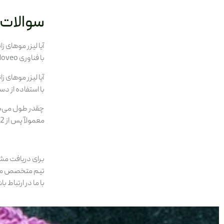
سوالات 
آیا لیزر موهای 
با فناوری Moveo در دستگاه الکساندرایت موتوس دکا، درد به حداقل رسیده و بسیاری از مراجعه‌کنندگان فقط احساس گرمای ملایم دارند.
آیا لیزر موهای 
با استفاده از د
چقدر طول می‌ک
معمولاً پس از 2-3 جلسه، کاهش موهای زائد محسوس می‌شود.
برای دریافت مشا
تیم متخصص ما آ
با ما در ارتباط 