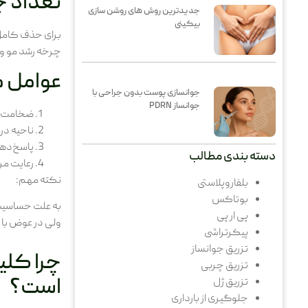
تعداد ج
جدیدترین روش های روشن سازی
بیکینی
چرخه رشد مو و 
عوامل م
جوانسازی پوست بدون جراحی با
جوانساز PDRN
ضخامت و
ناحیه درم
پاسخ‌دهی
دسته بندی مطالب
رعایت مر
نکته مهم:
بلفاروپلاستی
بوتاکس
به علت حساسیت 
پی ار پی
ولی در عوض با
پیکرتراشی
تزریق جوانساز
چرا کلی
تزریق چربی
است؟
تزریق ژل
جلوگیری از بارداری