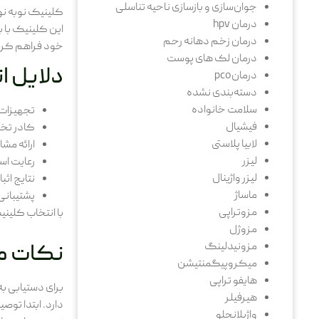
جوان‌سازی و بازسازی ناحیه تناسلی
کلینیک نوبه نو 
درمان hpv
این کلینیک با ب
درمان زخم دهانه رحم
خود فراهم کرد
درمان لک های پوست
دلایل ا
درمانpco
دسته‌بندی نشده
سلامت خانواده
تجهیزات پیشرفت
فیشیال
کادر تخص
لابیا پلاستی
ارائه مش
لیزر
رعایت اس
لیزر واژینال
نتایج اث
ماساژ
پشتیبانی 
مزوتراپی
با انتخاب کلینی
مزوژل
مزونیدلینگ
نکات مرا
میکروپیگمنتیشن
هایفو تراپی
برای دستیابی به
هیرفیلر
دارد. ابتدا تو
واژیلانجلو