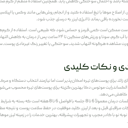
شد و احتمال سوختگی کاهش یابد. همچنین استفاده منظم از کرم ضد آفتاب با SPF بالا ضروری است، خصوصاً در مناطق
ر، از اصلاح موها با تیغ استفاده کنید و از انجام روش‌هایی مانند وکس یا اپیلاس
دست نخورده باقی بماند تا انرژی لیزر به درستی جذب شود.
پوست ممکن است کمی قرمز و حساس شود که طبیعی است. استفاده از کرم‌ه
نا و ورزش‌های سنگین تا ۲۴ ساعت پس از درمان به کاهش التهاب کمک می‌کند.
ورت مشاهده هرگونه التهاب شدید، سوختگی یا تغییر رنگ غیرعادی پوست، سریعا
دی و نکات کلیدی
ای زائد برای پوست‌های تیره امکان‌پذیر است اما نیازمند انتخاب دستگاه و م
ا کاهش می‌دهد.
8 جلسه با فواصل 6 تا 8 هفته است که بسته به شرایط فرد ممکن است تغییر کند.
ات مراقبتی قبل و بعد از لیزر، کلید موفقیت در حفظ سلامت پوست و نتیجه م
وبه نو با کادر مجرب و تجهیزات پیشرفته، بهترین خدمات را در زمینه لیزر موه