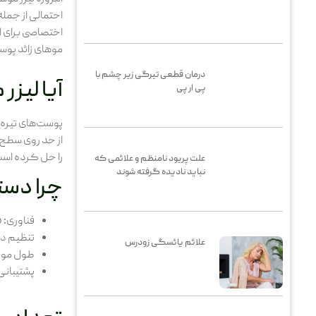
احتمالی از جمل
اختصاصی برای ای
موهای زائد پوس
درمان قطعی تیرگی زیر چشم با
آیا لیز
پی ار پی
پوست‌های تیره ب
از حد روی سطح
را حل کرده اس
علت پریود نامنظم و علائمی که
نباید نادیده گرفته شوند
چرا دست
فناوری
:
Moveo ه
تنظیم دق
علائم یائسگی زودرس
طول موج ۷۵۵ نانومتر: این طول موج باعث جذب بهتر انرژی توسط ملانین فولیکول‌های مو و حداقل
پشتیبانی