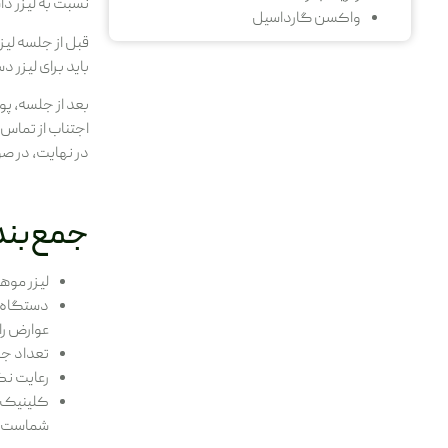
نسبت به لیزر داشته با
واکسن گارداسیل
قبل از جلسه لیز
باید برای لیزر 
بعد از جلسه، 
اجتناب از تماس با آب گرم، سو
در نهایت، در ص
جمع‌بن
لیزر موه
عوارض ر
تعداد جلسات درمان معمولاً 6 تا 
رعایت نک
کلینیک ن
شماست.