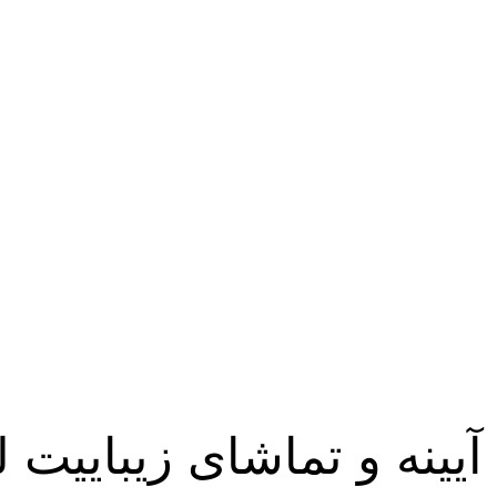
 آیینه و تماشای زیباییت 