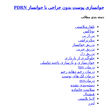
جوانسازی پوست بدون جراحی با جوانساز PDRN
دسته بندی مطالب
بلفاروپلاستی
بوتاکس
پی ار پی
پیکرتراشی
تزریق جوانساز
تزریق چربی
تزریق ژل
جلوگیری از بارداری
جوان‌سازی و بازسازی ناحیه تناسلی
درمان hpv
درمان زخم دهانه رحم
درمان لک های پوست
درمانpco
دسته‌بندی نشده
سلامت خانواده
فیشیال
لابیا پلاستی
لیزر