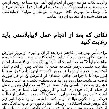
رعایت نکات مراقبتی پس از انجام این عمل درد شما به زودی از بین
خواهد رفت. فراموش نکنید که حتماً برای انجام عمل لابیاپلاستی نزد
یک پزشک با مهارت کافی بروید تا بتوانید از مزایای لابیاپلاستی
بهره‌مند شده و از معایب آن دور بمانید.
نکاتی که بعد از انجام عمل لابیاپلاستی باید
رعایت کنید
برای تأثیر بهتر عمل، کاهش درد بعد از آن و دوری از بروز عوارض
جانبی، نکاتی وجود دارد که باید رعایت کنید. درست است که دوره
نقاهت نهایتاً 72 ساعت است؛ اما باید بین یک ماه الی 6 هفته از انجام
مقاربت جنسی پرهیز کنید. به مدت 48 ساعت پس از انجام عمل
استفاده از کمپرس یخ را فراموش نکنید. تفاوتی ندارد عمل شما با
لیزر بوده یا با جراحی چاقو، استفاده از کمپرس یخ در هر صورت
توصیه می‌شود. چهل روز ورزش‌های سنگین نکنید و مراقب باشید تا
فشاری به ناحیه تناسلی وارد نشود. در 72 ساعت اول پس از عمل
از حمام کردن خودداری کنید و اگر روش عمل شما جراحی بوده
است، تا ده روز ناحیه تناسلی را خشک نگه دارید. استفاده از توالت
فرنگی را جایگزین توالت ایرانی کنید. تا مدتی از پوشیدن لباس زیر
تنگ پرهیز کنید. استفاده از وسایلی مثل تامپون و کاپ قاعدگی بعد
از عمل ممنوع است. مصرف غذاهایی که کافئین بالا دارند یا بسیار