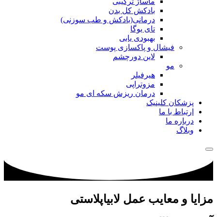
ماساژ ترکیبی
بادکش کل بدن
درمانی(بادکش و طب سوزنی)
تای یوگا
بهبودی یابی
فیشال و پاکسازی پوست
لاین دورچشم
مو
هیرفیلر
مزوتراپی
درمان ریزش سکه ای مو
پزشکان کلینیک
ارتباط با ما
درباره ما
وبلاگ
مزایا و معایب عمل لابیاپلاستی