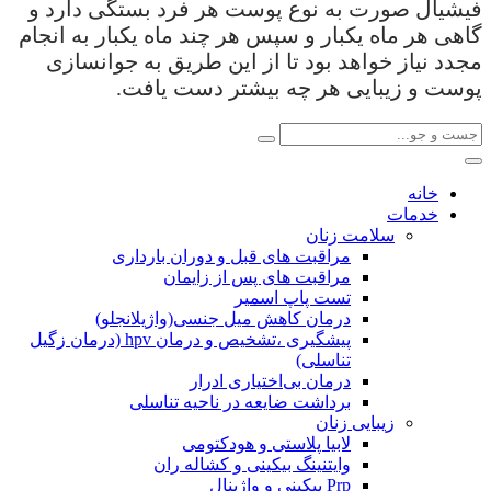
فیشیال صورت به نوع پوست هر فرد بستگی دارد و
گاهی هر ماه یکبار و سپس هر چند ماه یکبار به انجام
مجدد نیاز خواهد بود تا از این طریق به جوانسازی
پوست و زیبایی هر چه بیشتر دست یافت.
خانه
خدمات
سلامت زنان
مراقبت های قبل و دوران بارداری
مراقبت های پس از زایمان
تست پاپ اسمیر
درمان کاهش میل جنسی(واژیلانجلو)
پیشگیری ،تشخیص و درمان hpv (درمان زگیل
تناسلی)
درمان بی‌اختیاری ادرار
برداشت ضایعه در ناحیه تناسلی
زیبایی زنان
لابیا پلاستی و هودکتومی
وایتنینگ بیکینی و کشاله ران
Prp بیکینی و واژینال