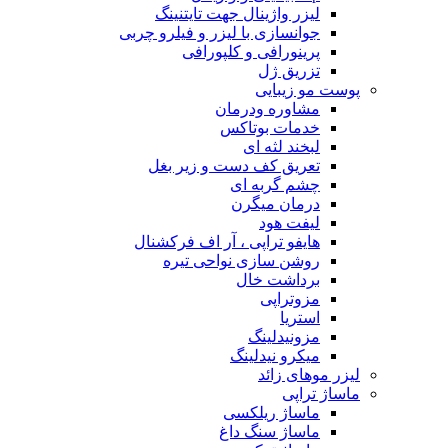
لیزر واژینال جهت تایتنینگ
جوانسازی با لیزر و فیلرو چربی
پرینورافی و کلپورافی
تزریق ژل
پوست مو زیبایی
مشاوره ودرمان
خدمات بوتاکس
لبخند لثه ای
تعریق کف دست و زیر بغل
چشم گربه ای
درمان میگرن
لیفت هود
هایفو تراپی ، آر اف فرکشنال
روشن سازی نواحی تیره
برداشت خال
مزوتراپی
استریا
مزونیدلینگ
میکرو نیدلینگ
لیزر موهای زائد
ماساژ تراپی
ماساژ ریلکسی
ماساژ سنگ داغ