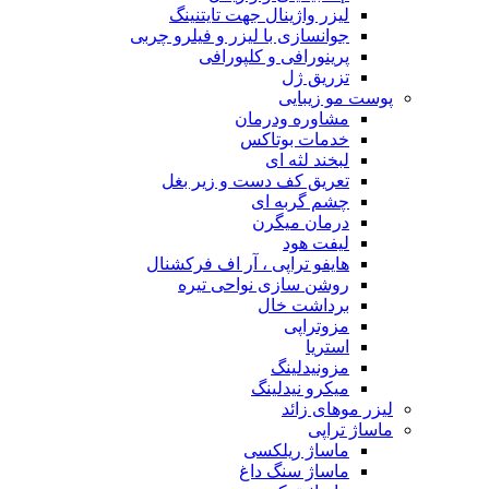
لیزر واژینال جهت تایتنینگ
جوانسازی با لیزر و فیلرو چربی
پرینورافی و کلپورافی
تزریق ژل
پوست مو زیبایی
مشاوره ودرمان
خدمات بوتاکس
لبخند لثه ای
تعریق کف دست و زیر بغل
چشم گربه ای
درمان میگرن
لیفت هود
هایفو تراپی ، آر اف فرکشنال
روشن سازی نواحی تیره
برداشت خال
مزوتراپی
استریا
مزونیدلینگ
میکرو نیدلینگ
لیزر موهای زائد
ماساژ تراپی
ماساژ ریلکسی
ماساژ سنگ داغ