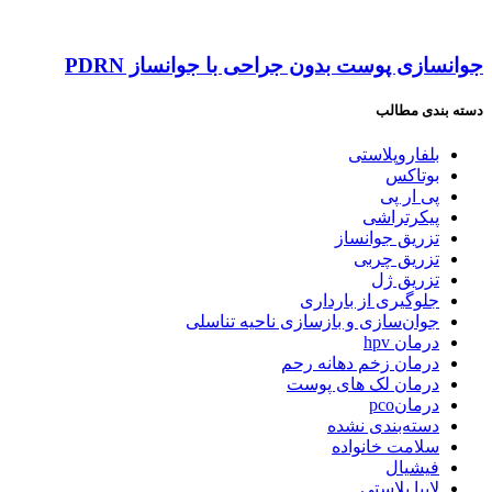
جوانسازی پوست بدون جراحی با جوانساز PDRN
دسته بندی مطالب
بلفاروپلاستی
بوتاکس
پی ار پی
پیکرتراشی
تزریق جوانساز
تزریق چربی
تزریق ژل
جلوگیری از بارداری
جوان‌سازی و بازسازی ناحیه تناسلی
درمان hpv
درمان زخم دهانه رحم
درمان لک های پوست
درمانpco
دسته‌بندی نشده
سلامت خانواده
فیشیال
لابیا پلاستی