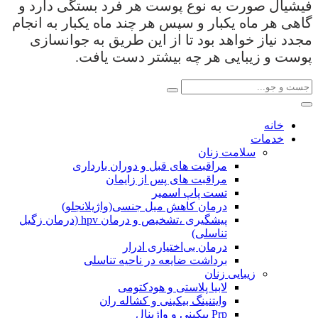
فیشیال صورت به نوع پوست هر فرد بستگی دارد و
گاهی هر ماه یکبار و سپس هر چند ماه یکبار به انجام
مجدد نیاز خواهد بود تا از این طریق به جوانسازی
پوست و زیبایی هر چه بیشتر دست یافت.
خانه
خدمات
سلامت زنان
مراقبت های قبل و دوران بارداری
مراقبت های پس از زایمان
تست پاپ اسمیر
درمان کاهش میل جنسی(واژیلانجلو)
پیشگیری ،تشخیص و درمان hpv (درمان زگیل
تناسلی)
درمان بی‌اختیاری ادرار
برداشت ضایعه در ناحیه تناسلی
زیبایی زنان
لابیا پلاستی و هودکتومی
وایتنینگ بیکینی و کشاله ران
Prp بیکینی و واژینال