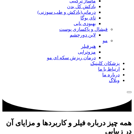
ماساژ ترکیبی
بادکش کل بدن
درمانی(بادکش و طب سوزنی)
تای یوگا
بهبودی یابی
فیشال و پاکسازی پوست
لاین دورچشم
مو
هیرفیلر
مزوتراپی
درمان ریزش سکه ای مو
پزشکان کلینیک
ارتباط با ما
درباره ما
وبلاگ
همه چیز درباره فیلر و کاربردها و مزایای آن
در زیبایی