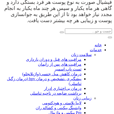
فیشیال صورت به نوع پوست هر فرد بستگی دارد و
گاهی هر ماه یکبار و سپس هر چند ماه یکبار به انجام
مجدد نیاز خواهد بود تا از این طریق به جوانسازی
پوست و زیبایی هر چه بیشتر دست یافت.
خانه
خدمات
سلامت زنان
مراقبت های قبل و دوران بارداری
مراقبت های پس از زایمان
تست پاپ اسمیر
درمان کاهش میل جنسی(واژیلانجلو)
پیشگیری ،تشخیص و درمان hpv (درمان زگیل
تناسلی)
درمان بی‌اختیاری ادرار
برداشت ضایعه در ناحیه تناسلی
زیبایی زنان
لابیا پلاستی و هودکتومی
وایتنینگ بیکینی و کشاله ران
Prp بیکینی و واژینال