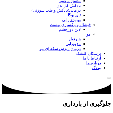
ماساژ ترکیبی
بادکش کل بدن
درمانی(بادکش و طب سوزنی)
تای یوگا
بهبودی یابی
فیشال و پاکسازی پوست
لاین دورچشم
مو
هیرفیلر
مزوتراپی
درمان ریزش سکه ای مو
پزشکان کلینیک
ارتباط با ما
درباره ما
وبلاگ
جلوگیری از بارداری