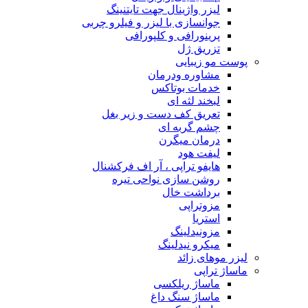
لیزر واژینال جهت تایتنینگ
جوانسازی با لیزر و فیلرو چربی
پرینورافی و کلپورافی
تزریق ژل
پوست مو زیبایی
مشاوره ودرمان
خدمات بوتاکس
لبخند لثه ای
تعریق کف دست و زیر بغل
چشم گربه ای
درمان میگرن
لیفت هود
هایفو تراپی ، آر اف فرکشنال
روشن سازی نواحی تیره
برداشت خال
مزوتراپی
استریا
مزونیدلینگ
میکرو نیدلینگ
لیزر موهای زائد
ماساژ تراپی
ماساژ ریلکسی
ماساژ سنگ داغ