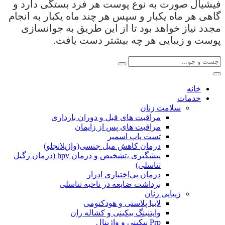
فیشیال صورت به نوع پوست هر فرد بستگی دارد و
گاهی هر ماه یکبار و سپس هر چند ماه یکبار به انجام
مجدد نیاز خواهد بود تا از این طریق به جوانسازی
پوست و زیبایی هر چه بیشتر دست یافت.
خانه
خدمات
سلامت زنان
مراقبت های قبل و دوران بارداری
مراقبت های پس از زایمان
تست پاپ اسمیر
درمان کاهش میل جنسی(واژیلانجلو)
پیشگیری ،تشخیص و درمان hpv (درمان زگیل
تناسلی)
درمان بی‌اختیاری ادرار
برداشت ضایعه در ناحیه تناسلی
زیبایی زنان
لابیا پلاستی و هودکتومی
وایتنینگ بیکینی و کشاله ران
Prp بیکینی و واژینال