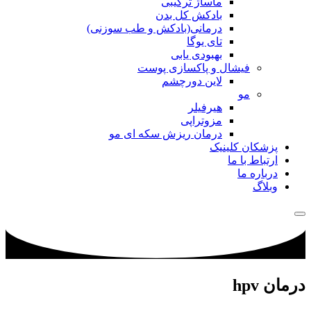
ماساژ ترکیبی
بادکش کل بدن
درمانی(بادکش و طب سوزنی)
تای یوگا
بهبودی یابی
فیشال و پاکسازی پوست
لاین دورچشم
مو
هیرفیلر
مزوتراپی
درمان ریزش سکه ای مو
پزشکان کلینیک
ارتباط با ما
درباره ما
وبلاگ
درمان hpv