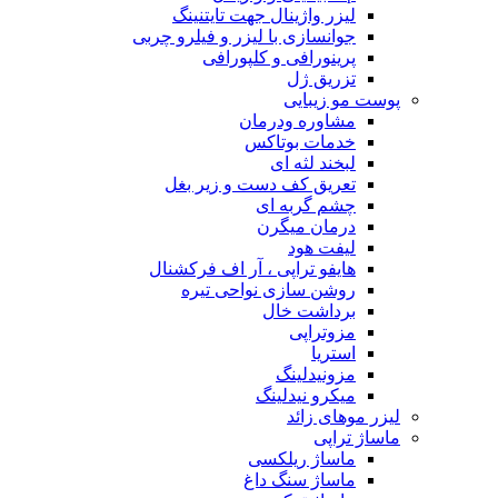
لیزر واژینال جهت تایتنینگ
جوانسازی با لیزر و فیلرو چربی
پرینورافی و کلپورافی
تزریق ژل
پوست مو زیبایی
مشاوره ودرمان
خدمات بوتاکس
لبخند لثه ای
تعریق کف دست و زیر بغل
چشم گربه ای
درمان میگرن
لیفت هود
هایفو تراپی ، آر اف فرکشنال
روشن سازی نواحی تیره
برداشت خال
مزوتراپی
استریا
مزونیدلینگ
میکرو نیدلینگ
لیزر موهای زائد
ماساژ تراپی
ماساژ ریلکسی
ماساژ سنگ داغ