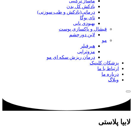
ماساژ ترکیبی
بادکش کل بدن
درمانی(بادکش و طب سوزنی)
تای یوگا
بهبودی یابی
فیشال و پاکسازی پوست
لاین دورچشم
مو
هیرفیلر
مزوتراپی
درمان ریزش سکه ای مو
پزشکان کلینیک
ارتباط با ما
درباره ما
وبلاگ
لابیا پلاستی