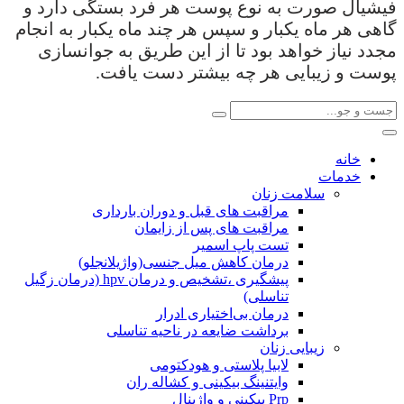
فیشیال صورت به نوع پوست هر فرد بستگی دارد و
گاهی هر ماه یکبار و سپس هر چند ماه یکبار به انجام
مجدد نیاز خواهد بود تا از این طریق به جوانسازی
پوست و زیبایی هر چه بیشتر دست یافت.
خانه
خدمات
سلامت زنان
مراقبت های قبل و دوران بارداری
مراقبت های پس از زایمان
تست پاپ اسمیر
درمان کاهش میل جنسی(واژیلانجلو)
پیشگیری ،تشخیص و درمان hpv (درمان زگیل
تناسلی)
درمان بی‌اختیاری ادرار
برداشت ضایعه در ناحیه تناسلی
زیبایی زنان
لابیا پلاستی و هودکتومی
وایتنینگ بیکینی و کشاله ران
Prp بیکینی و واژینال