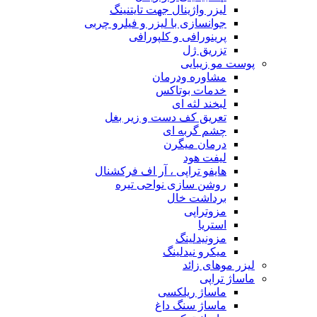
لیزر واژینال جهت تایتنینگ
جوانسازی با لیزر و فیلرو چربی
پرینورافی و کلپورافی
تزریق ژل
پوست مو زیبایی
مشاوره ودرمان
خدمات بوتاکس
لبخند لثه ای
تعریق کف دست و زیر بغل
چشم گربه ای
درمان میگرن
لیفت هود
هایفو تراپی ، آر اف فرکشنال
روشن سازی نواحی تیره
برداشت خال
مزوتراپی
استریا
مزونیدلینگ
میکرو نیدلینگ
لیزر موهای زائد
ماساژ تراپی
ماساژ ریلکسی
ماساژ سنگ داغ