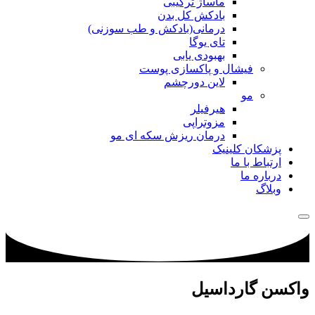
ماساژ ترکیبی
بادکش کل بدن
درمانی(بادکش و طب سوزنی)
تای یوگا
بهبودی یابی
فیشال و پاکسازی پوست
لاین دورچشم
مو
هیرفیلر
مزوتراپی
درمان ریزش سکه ای مو
پزشکان کلینیک
ارتباط با ما
درباره ما
وبلاگ
واکسن گارداسیل