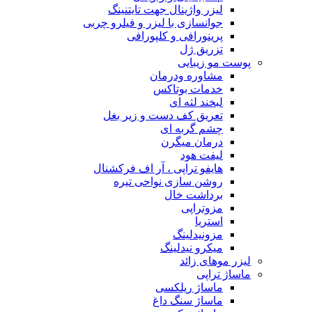
لیزر واژینال جهت تایتنینگ
جوانسازی با لیزر و فیلرو چربی
پرینورافی و کلپورافی
تزریق ژل
پوست مو زیبایی
مشاوره ودرمان
خدمات بوتاکس
لبخند لثه ای
تعریق کف دست و زیر بغل
چشم گربه ای
درمان میگرن
لیفت هود
هایفو تراپی ، آر اف فرکشنال
روشن سازی نواحی تیره
برداشت خال
مزوتراپی
استریا
مزونیدلینگ
میکرو نیدلینگ
لیزر موهای زائد
ماساژ تراپی
ماساژ ریلکسی
ماساژ سنگ داغ