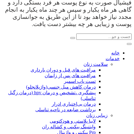
فیشیال صورت به نوع پوست هر فرد بستگی دارد و
گاهی هر ماه یکبار و سپس هر چند ماه یکبار به انجام
مجدد نیاز خواهد بود تا از این طریق به جوانسازی
پوست و زیبایی هر چه بیشتر دست یافت.
خانه
خدمات
سلامت زنان
مراقبت های قبل و دوران بارداری
مراقبت های پس از زایمان
تست پاپ اسمیر
درمان کاهش میل جنسی(واژیلانجلو)
پیشگیری ،تشخیص و درمان hpv (درمان زگیل
تناسلی)
درمان بی‌اختیاری ادرار
برداشت ضایعه در ناحیه تناسلی
زیبایی زنان
لابیا پلاستی و هودکتومی
وایتنینگ بیکینی و کشاله ران
Prp بیکینی و واژینال