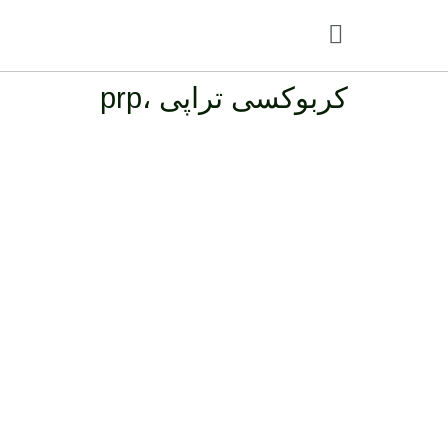
کربوکسی تراپی ،prp