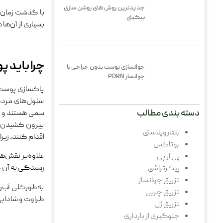
جدیدترین روش های روشن سازی
با گذشت زمان و
بیکینی
بسیاری از آن‌ها
چرا باید 
جوانسازی پوست بدون جراحی با
جوانساز PDRN
پاکسازی پوست 
سلول‌های مرده 
دسته بندی مطالب
سمی هستند و زما
بیرون کشیدن‌شا
بلفاروپلاستی
اقدام کنند، زیر
بوتاکس
علاوه‌بر نقش‌ه
پی ار پی
رسیدگی به آن در
پیکرتراشی
تزریق جوانساز
به‌طورکلی آب‌
تزریق چربی
طراوت و شادابی 
تزریق ژل
جلوگیری از بارداری