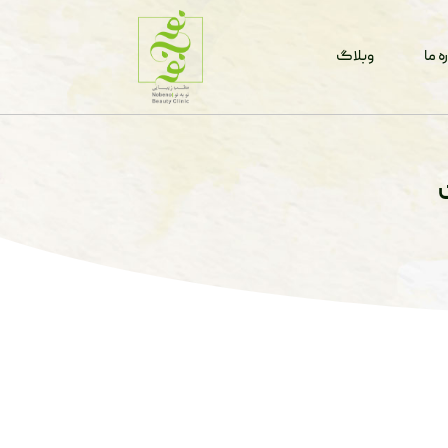
ه ما
وبلاگ