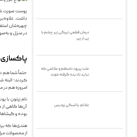
پوست صورت شما 
داشت. علاوه‌بر
چهره‌شان استفا
درمان قطعی تیرگی زیر چشم با
در منزل و به‌صور
پی ار پی
پاکسازی پ
علت پریود نامنظم و علائمی که
حتماً شما هم در
نباید نادیده گرفته شوند
کردند؛ البته ش
امروزه هم در م
نام زیتون با یو
علائم یائسگی زودرس
آن‌ها گاهی از 
بوده و گیشاهای
هندی‌ها که برنج
از محصولات مراق