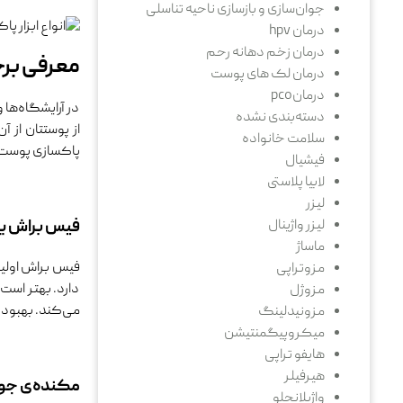
جوان‌سازی و بازسازی ناحیه تناسلی
درمان hpv
درمان زخم دهانه رحم
معرفی برخ
درمان لک های پوست
درمانpco
در آرایشگاه‌ها و
دسته‌بندی نشده
از پوستتان از آ
سلامت خانواده
پاکسازی پوست م
فیشیال
لابیا پلاستی
لیزر
فیس براش ی
لیزر واژینال
ماساژ
فیس براش اولین
مزوتراپی
دارد. بهتر اس
مزوژل
می‌کند. بهبود 
مزونیدلینگ
میکروپیگمنتیشن
هایفو تراپی
هیرفیلر
مکنده‌ی جو
واژیلانجلو